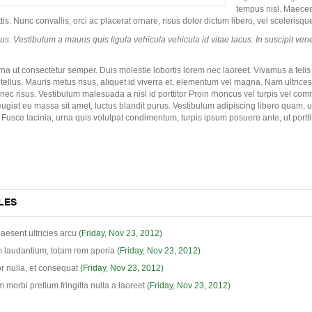
tempus nisl. Maecena
. Nunc convallis, orci ac placerat ornare, risus dolor dictum libero, vel scelerisque
. Vestibulum a mauris quis ligula vehicula vehicula id vitae lacus. In suscipit venena
urna ut consectetur semper. Duis molestie lobortis lorem nec laoreet. Vivamus a fel
it tellus. Mauris metus risus, aliquet id viverra et, elementum vel magna. Nam ultrices 
nec risus. Vestibulum malesuada a nisl id porttitor Proin rhoncus vel turpis vel co
eugiat eu massa sit amet, luctus blandit purus. Vestibulum adipiscing libero quam, 
eo. Fusce lacinia, urna quis volutpat condimentum, turpis ipsum posuere ante, ut portt
LES
paesent ultricies arcu
(Friday, Nov 23, 2012)
 laudantium, totam rem aperia
(Friday, Nov 23, 2012)
or nulla, et consequat
(Friday, Nov 23, 2012)
 morbi pretium fringilla nulla a laoreet
(Friday, Nov 23, 2012)