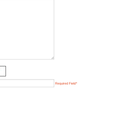
Required Field
*
ERTIFICATES
Reference site about Lorem Ipsum, giving 