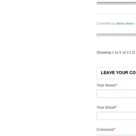
fffffffffffffffffffffffffffffffffffffffffff
|
Comment by
demo demo
gggggggggggggggggg
Showing 1 to 5 of 13 (
LEAVE YOUR C
Your Name
*
Your Email
*
Comment
*