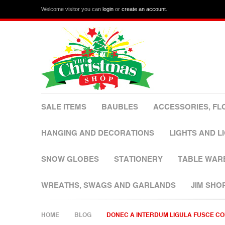
Welcome visitor you can
login
or
create an account
.
SALE ITEMS
BAUBLES
ACCESSORIES, FL
HANGING AND DECORATIONS
LIGHTS AND L
SNOW GLOBES
STATIONERY
TABLE WAR
WREATHS, SWAGS AND GARLANDS
JIM SHO
HOME
BLOG
DONEC A INTERDUM LIGULA FUSCE CO