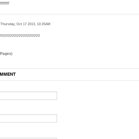
ffffffffff
Thursday, Oct 17 2013, 10:25AM
ggggggggggggggggggg
3 Pages)
OMMENT