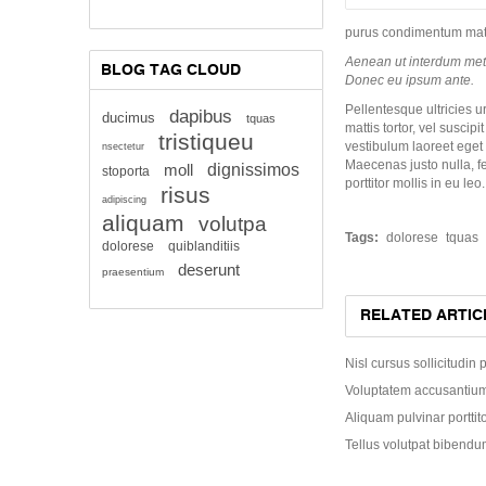
purus condimentum mattis
Aenean ut interdum metus
BLOG TAG CLOUD
Donec eu ipsum ante.
Pellentesque ultricies 
dapibus
ducimus
tquas
mattis tortor, vel suscip
tristiqueu
vestibulum laoreet eget 
nsectetur
Maecenas justo nulla, f
moll
dignissimos
stoporta
porttitor mollis in eu l
risus
adipiscing
aliquam
volutpa
Tags:
dolorese
tquas
dolorese
quiblanditiis
deserunt
praesentium
RELATED ARTIC
Nisl cursus sollicitudin 
Voluptatem accusantium
Aliquam pulvinar porttit
Tellus volutpat bibendum