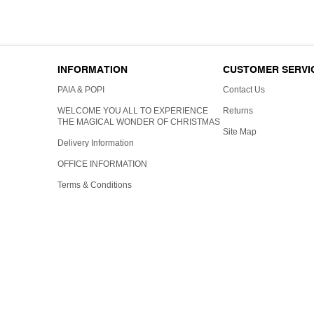
INFORMATION
CUSTOMER SERVI
PAIA & POPI
Contact Us
WELCOME YOU ALL TO EXPERIENCE
Returns
THE MAGICAL WONDER OF CHRISTMAS
Site Map
Delivery Information
OFFICE INFORMATION
Terms & Conditions
Powered By
OpenCart
The Christmas Shop © 2026