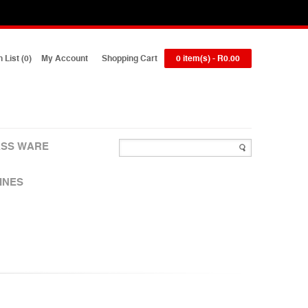
 List (0)
My Account
Shopping Cart
0 item(s) - R0.00
SS WARE
INES