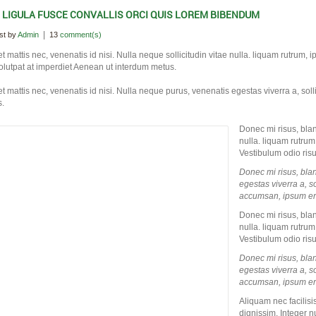
 LIGULA FUSCE CONVALLIS ORCI QUIS LOREM BIBENDUM
|
st by
Admin
13
comment(s)
et mattis nec, venenatis id nisi. Nulla neque sollicitudin vitae nulla. liquam rutrum,
volutpat at imperdiet Aenean ut interdum metus.
et mattis nec, venenatis id nisi. Nulla neque purus, venenatis egestas viverra a, so
s.
Donec mi risus, bland
nulla. liquam rutrum
Vestibulum odio risu
Donec mi risus, blan
egestas viverra a, s
accumsan, ipsum era
Donec mi risus, bland
nulla. liquam rutrum
Vestibulum odio risu
Donec mi risus, blan
egestas viverra a, s
accumsan, ipsum era
Aliquam nec facilis
dignissim. Integer n